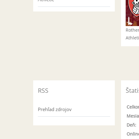
Rothe
Athlet
RSS
Štati
Celko
Prehľad zdrojov
Mesia
Deň:
Onlin