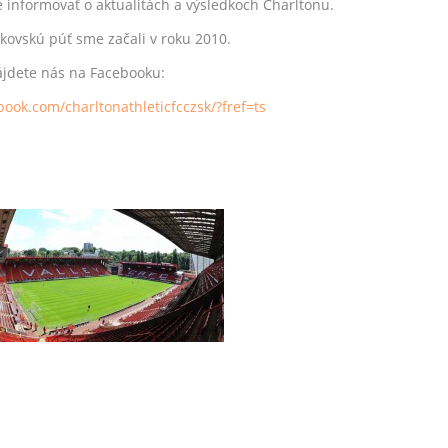
nformovať o aktualitách a výsledkoch Charltonu.
kovskú púť sme začali v roku 2010.
jdete nás na Facebooku:
ook.com/charltonathleticfcczsk/?fref=ts