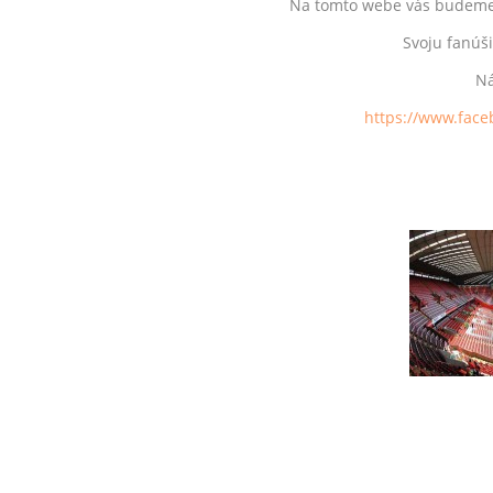
Na tomto webe vás budeme i
Svoju fanúši
Ná
https://www.faceb