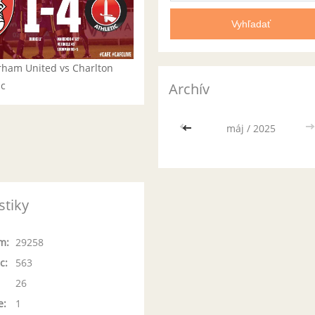
rham United vs Charlton
ic
Archív
<<
máj / 2025
>
stiky
m:
29258
c:
563
26
e:
1