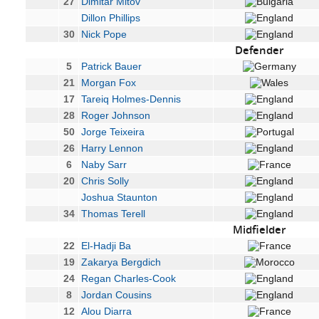
27
Dimitar Mitov
Dillon Phillips
30
Nick Pope
Defender
5
Patrick Bauer
21
Morgan Fox
17
Tareiq Holmes-Dennis
28
Roger Johnson
50
Jorge Teixeira
26
Harry Lennon
6
Naby Sarr
20
Chris Solly
Joshua Staunton
34
Thomas Terell
Midfielder
22
El-Hadji Ba
19
Zakarya Bergdich
24
Regan Charles-Cook
8
Jordan Cousins
12
Alou Diarra