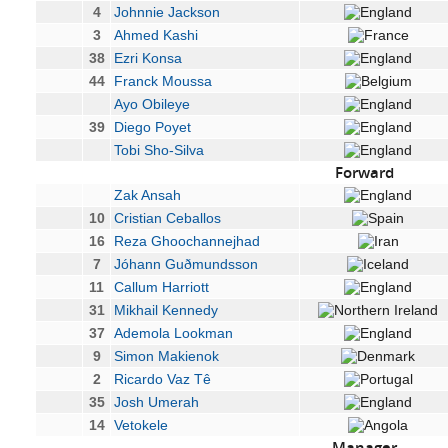
4
Johnnie Jackson
3
Ahmed Kashi
38
Ezri Konsa
44
Franck Moussa
Ayo Obileye
39
Diego Poyet
Tobi Sho-Silva
Forward
Zak Ansah
10
Cristian Ceballos
16
Reza Ghoochannejhad
7
Jóhann Guðmundsson
11
Callum Harriott
31
Mikhail Kennedy
37
Ademola Lookman
9
Simon Makienok
2
Ricardo Vaz Tê
35
Josh Umerah
14
Vetokele
Manager